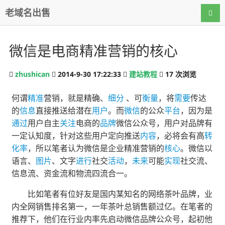
老域名出售
导航
微信是电商精准营销的核心
zhushican
2014-9-30 17:22:33
建站教程
17
次浏览
何谓
精准
营销，就是精确、
细分
、可
衡量
，将
需要
传达
的
信息
直接推送给潜在
用户
。而
微信
的公众
平台
，因为是
通过
用户自主
关注
电商的
品牌
微信公众号，用户对品牌有
一定认知度，针对这些用户定向推送
内容
，必将会有高
转
化率
，所以笔者认为微信是企业精准营销的
核心
。微信以
语言、
图片
、文字
进行
社交
活动
，
未来
可能
实现
社交流、
信息流、资金流和物流四流合一。
比如笔者有位好友是国内某知名的网络茶叶品牌，业
内全网销售排名第一，一年茶叶总销售额过亿。在笔者的
推荐下，他们在行业内率先启动微信品牌公众号，起初他