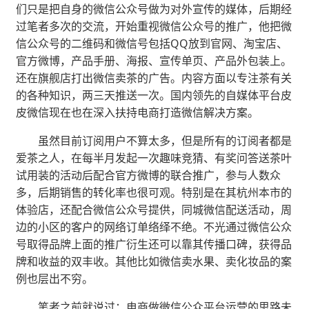
们只是把自身的微信公众号做为对外宣传的媒体，后期经
过笔者多次的交流，开始重视微信公众号的推广，他把微
信公众号的二维码和微信号包括QQ放到官网、淘宝店、
官方微博，产品手册、海报、宣传单页、产品外包装上。
还在旗舰店打出微信卖茶的广告。内容方面以专注茶有关
的各种知识，两三天推送一次。国内领先的自媒体平台皮
皮微信现在也在深入扶持电商打造微信解决方案。
虽然目前订阅用户不算太多，但是所有的订阅者都是
爱茶之人，在每半月发起一次趣味竞猜、有奖问答送茶叶
试用装的活动后配合官方微博的联合推广，参与人数众
多，后期销售的转化率也很可观。特别是在其杭州本市的
体验店，还配合微信公众号提供，同城微信配送活动，周
边的小区的客户的网络订单络绎不绝。不光通过微信公众
号取得品牌上面的推广衍生还可以靠其传播口碑，获得品
牌和收益的双丰收。其他比如微信卖水果、卖化妆品的案
例也层出不穷。
笔者之前就说过：电商做微信公众平台运营的思路未