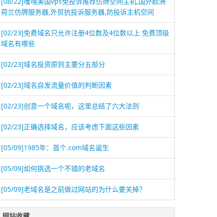
[08/22]
嚄嚅美国vps免投诉推荐仿牌空间主机,国外欧洲
荷兰仿牌服务器,外贸抗投诉服务器,防投诉主机空间
[02/23]
免费域名只允许注册4位数及4位数以上 免费顶级
域名有哪些
[02/23]
域名投资原则主要分五部分
[02/23]
域名自发流量价值的判断因素
[02/23]
创意一个域名呢，这里总结了六大法则
[02/23]
正确选择域名，应该考虑下面这些因素
[05/09]
1985年：首个.com域名诞生
[05/09]
如何挑选一个不错的老域名
[05/09]
老域名是之前做过网站的为什么要关掉？
网站收藏