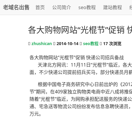
老域名出售
首页
公司简介
seo教程
建站教程
各大购物网站“光棍节”促销
zhushican
2014-10-14
seo教程
17
次浏览
各大购物网站“光棍节”促销 快递公司招兵备战
天津北方网讯：11月11日“光棍节”临近，各
面，不少快递公司提前招兵买马，部分快递员月
根据中国电子商务研究中心日前出炉的《2012电
节”期间，在409家独立购物类电商中近八成将推
随着“光棍节”临近，为网购承担配送服务的快递
通、宅急送等物流公司纷纷发布信息急聘快递员，提
万元。