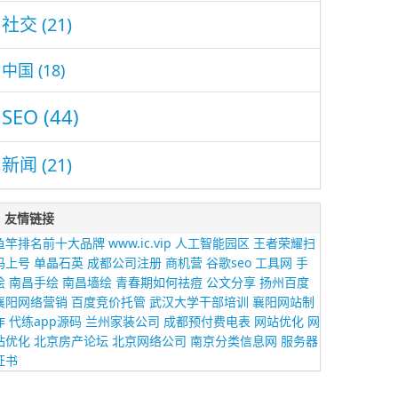
社交
(21)
中国
(18)
SEO
(44)
新闻
(21)
友情链接
鱼竿排名前十大品牌
www.ic.vip
人工智能园区
王者荣耀扫
码上号
单晶石英
成都公司注册
商机营
谷歌seo
工具网
手
绘
南昌手绘
南昌墙绘
青春期如何祛痘
公文分享
扬州百度
襄阳网络营销
百度竞价托管
武汉大学干部培训
襄阳网站制
作
代练app源码
兰州家装公司
成都预付费电表
网站优化
网
站优化
北京房产论坛
北京网络公司
南京分类信息网
服务器
证书