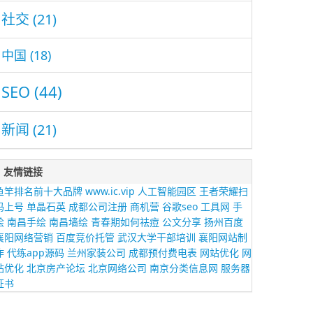
社交
(21)
中国
(18)
SEO
(44)
新闻
(21)
友情链接
鱼竿排名前十大品牌
www.ic.vip
人工智能园区
王者荣耀扫
码上号
单晶石英
成都公司注册
商机营
谷歌seo
工具网
手
绘
南昌手绘
南昌墙绘
青春期如何祛痘
公文分享
扬州百度
襄阳网络营销
百度竞价托管
武汉大学干部培训
襄阳网站制
作
代练app源码
兰州家装公司
成都预付费电表
网站优化
网
站优化
北京房产论坛
北京网络公司
南京分类信息网
服务器
证书