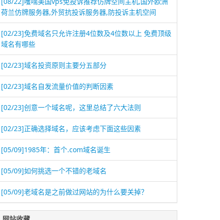
[08/22]
嚄嚅美国vps免投诉推荐仿牌空间主机,国外欧洲
荷兰仿牌服务器,外贸抗投诉服务器,防投诉主机空间
[02/23]
免费域名只允许注册4位数及4位数以上 免费顶级
域名有哪些
[02/23]
域名投资原则主要分五部分
[02/23]
域名自发流量价值的判断因素
[02/23]
创意一个域名呢，这里总结了六大法则
[02/23]
正确选择域名，应该考虑下面这些因素
[05/09]
1985年：首个.com域名诞生
[05/09]
如何挑选一个不错的老域名
[05/09]
老域名是之前做过网站的为什么要关掉？
网站收藏