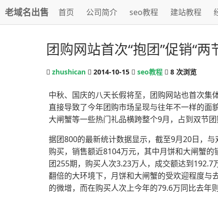
老域名出售
首页
公司简介
seo教程
建站教程
团购网站首次“抱团”促销“两节
zhushican
2014-10-15
seo教程
8
次浏览
中秋、国庆的八天长假将至，团购网站也首次集体
直接导致了今年团购市场呈现与往年不一样的面貌
大闸蟹等一些热门礼品横跨整个9月，占到双节团
据团800的最新统计数据显示，截至9月20日，与
购买，销售额近8104万元，其中月饼和大闸蟹的
团255期，购买人次3.23万人，成交额达到19
翻倍的大环境下，月饼和大闸蟹的受欢迎程度与去
的微增，而在购买人次上今年的79.6万同比去年则猛