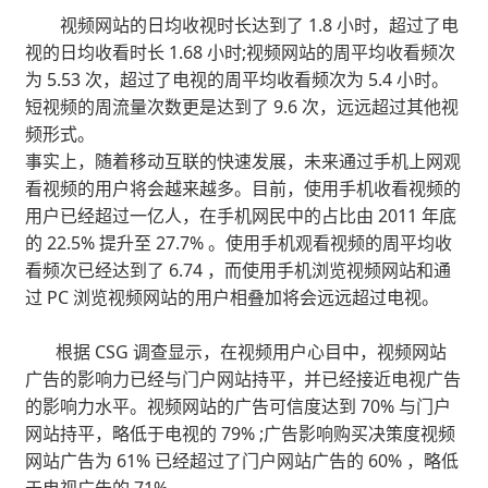
视频网站的日均收视时长达到了 1.8 小时，超过了电
视的日均收看时长 1.68 小时;视频网站的周平均收看频次
为 5.53 次，超过了电视的周平均收看频次为 5.4 小时。
短视频的周流量次数更是达到了 9.6 次，远远超过其他视
频形式。
事实上，随着移动互联的快速发展，未来通过手机上网观
看视频的用户将会越来越多。目前，使用手机收看视频的
用户已经超过一亿人，在手机网民中的占比由 2011 年底
的 22.5% 提升至 27.7% 。使用手机观看视频的周平均收
看频次已经达到了 6.74 ，而使用手机浏览视频网站和通
过 PC 浏览视频网站的用户相叠加将会远远超过电视。
根据 CSG 调查显示，在视频用户心目中，视频网站
广告的影响力已经与门户网站持平，并已经接近电视广告
的影响力水平。视频网站的广告可信度达到 70% 与门户
网站持平，略低于电视的 79% ;广告影响购买决策度视频
网站广告为 61% 已经超过了门户网站广告的 60% ，略低