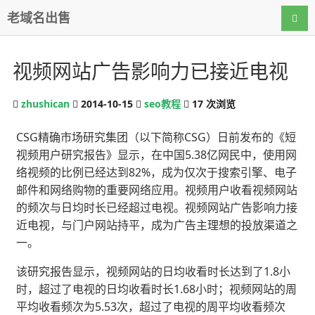
老域名出售
导航
视频网站广告影响力已接近电视
zhushican
2014-10-15
seo教程
17
次浏览
CSG精确市场研究集团（以下简称CSG）日前发布的《短
视频用户研究报告》显示，在中国5.38亿网民中，使用网
络视频的比例已经达到82%，成为仅次于搜索引擎、电子
邮件和网络购物的重要网络应用。视频用户收看视频网站
的频次与日均时长已经超过电视。视频网站广告影响力接
近电视，与门户网站持平，成为广告主理想的投放渠道之
一。
该研究报告显示，视频网站的日均收看时长达到了1.8小
时，超过了电视的日均收看时长1.68小时；视频网站的周
平均收看频次为5.53次，超过了电视的周平均收看频次