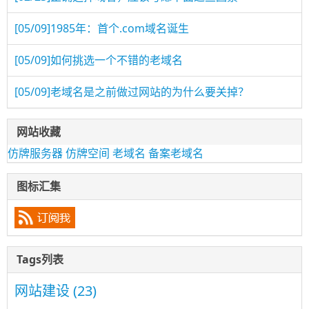
[05/09]
1985年：首个.com域名诞生
[05/09]
如何挑选一个不错的老域名
[05/09]
老域名是之前做过网站的为什么要关掉？
网站收藏
仿牌服务器
仿牌空间
老域名
备案老域名
图标汇集
Tags列表
网站建设
(23)